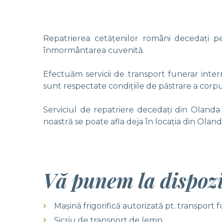
Repatrierea cetățenilor români decedați pe
înmormântarea cuvenită.
Efectuăm servicii de transport funerar intern
sunt respectate condițiile de păstrare a corpulu
Serviciul de repatriere decedaţi din Olanda
noastră se poate afla deja în locaţia din Ola
Vă punem la dispozi
Mașină frigorifică autorizată pt. transport 
Sicriu de transport de lemn