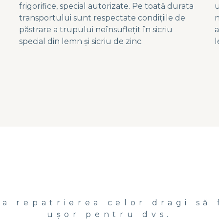
frigorifice, special autorizate. Pe toată durata
u
transportului sunt respectate condițiile de
n
păstrare a trupului neînsuflețit în sicriu
a
special din lemn și sicriu de zinc.
l
ca repatrierea celor dragi să 
ușor pentru dvs.