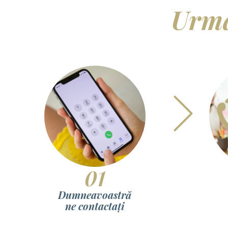
Urm
01
Dumneavoastră
ne contactați