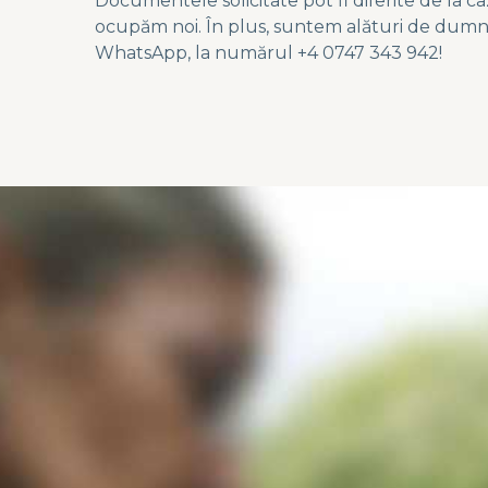
Documentele solicitate pot fi diferite de la caz l
ocupăm noi. În plus, suntem alături de dumn
WhatsApp, la numărul +4 0747 343 942!