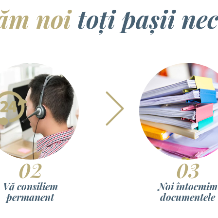
ăm noi
toți pașii ne
02
03
Vă consiliem
Noi întocmim
permanent
documentele