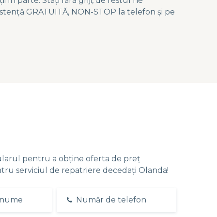
i în parte. Stați fără griji, de restul ne
sistență GRATUITĂ, NON-STOP la telefon și pe
larul pentru a obține oferta de preț
tru serviciul de repatriere decedați Olanda!