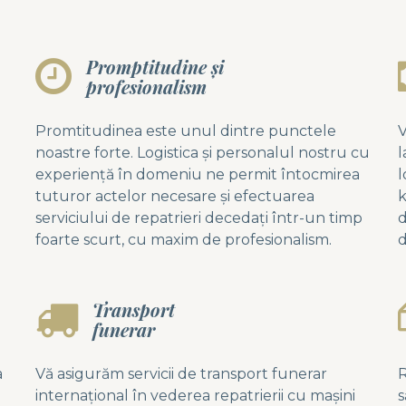
Promptitudine și
profesionalism
a
Promtitudinea este unul dintre punctele
V
noastre forte. Logistica și personalul nostru cu
l
experiență în domeniu ne permit întocmirea
l
tuturor actelor necesare și efectuarea
k
serviciului de repatrieri decedați într-un timp
d
foarte scurt, cu maxim de profesionalism.
d
Transport
funerar
a
Vă asigurăm servicii de transport funerar
R
internațional în vederea repatrierii cu mașini
s