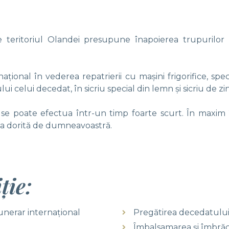
 teritoriul Olandei presupune înapoierea trupurilor n
ațional în vederea repatrierii cu mașini frigorifice, spe
i celui decedat, în sicriu special din lemn și sicriu de zi
 se poate efectua într-un timp foarte scurt. În maxim
nda dorită de dumneavoastră.
ție:
funerar internațional
Pregătirea decedatulu
Îmbalsamarea și îmbră