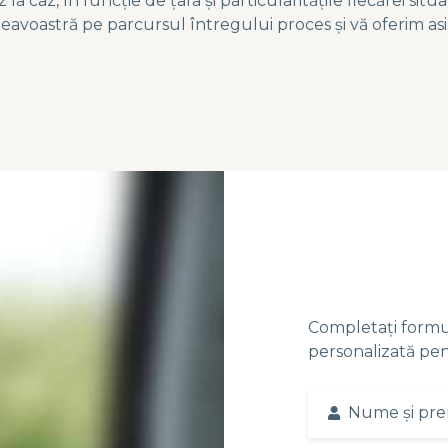
a caz, în funcție de țara și particularitățile fiecărei situați
eavoastră pe parcursul întregului proces și vă oferim a
Completați formu
personalizată pen