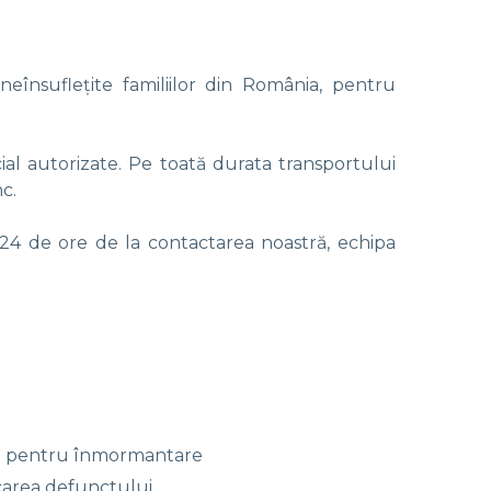
eînsuflețite familiilor din România, pentru
cial autorizate. Pe toată durata transportului
nc.
 24 de ore de la contactarea noastră, echipa
i pentru înmormantare
carea defunctului