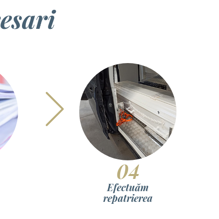
cesari
04
Efectuăm
repatrierea