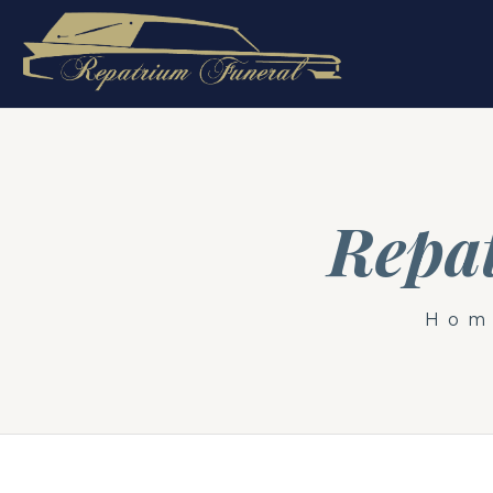
Repat
Hom