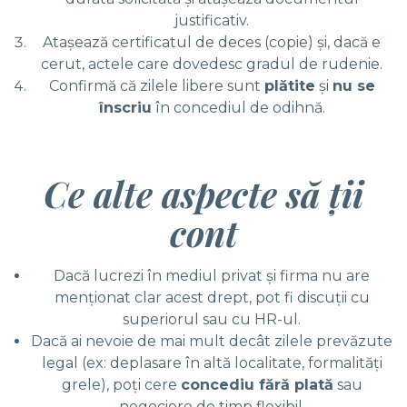
justificativ.
Ataşează certificatul de deces (copie) şi, dacă e
cerut, actele care dovedesc gradul de rudenie.
Confirmă că zilele libere sunt
plătite
şi
nu se
înscriu
în concediul de odihnă.
Ce alte aspecte să ţii
cont
Dacă lucrezi în mediul privat şi firma nu are
menţionat clar acest drept, pot fi discuţii cu
superiorul sau cu HR-ul.
Dacă ai nevoie de mai mult decât zilele prevăzute
legal (ex: deplasare în altă localitate, formalităţi
grele), poţi cere
concediu fără plată
sau
negociere de timp flexibil.