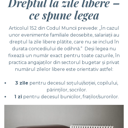
Dreptul la zile libere –
ce spune legea
Articolul 152 din Codul Muncii prevede: „În cazul
unor evenimente familiale deosebite, salariaţii au
dreptul la zile libere plătite, care nu se includ în
durata concediului de odihnă.” Deşi legea nu
fixează un număr exact pentru toate cazurile, în
practica angajaţilor din sectorul bugetar şi privat
numărul zilelor libere este orientativ astfel:
3 zile
pentru decesul soţului/soţiei, copilului,
părinţilor, socrilor.
1 zi
pentru decesul bunicilor, fraţilor/surorilor.