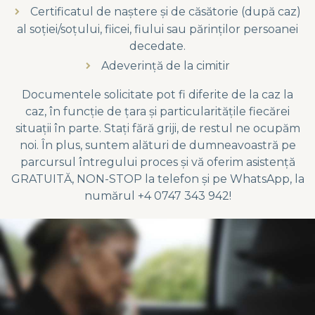
Certificatul de naștere și de căsătorie (după caz)
al soției/soțului, fiicei, fiului sau părinților persoanei
decedate.
Adeverință de la cimitir
Documentele solicitate pot fi diferite de la caz la
caz, în funcție de țara și particularitățile fiecărei
situații în parte. Stați fără griji, de restul ne ocupăm
noi. În plus, suntem alături de dumneavoastră pe
parcursul întregului proces și vă oferim asistență
GRATUITĂ, NON-STOP la telefon și pe WhatsApp, la
numărul +4 0747 343 942!