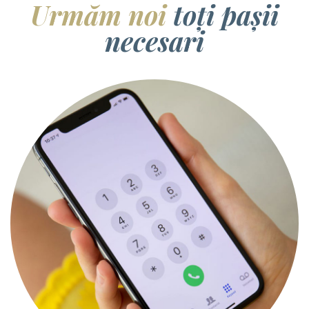
Urmăm noi
toți pașii
necesari